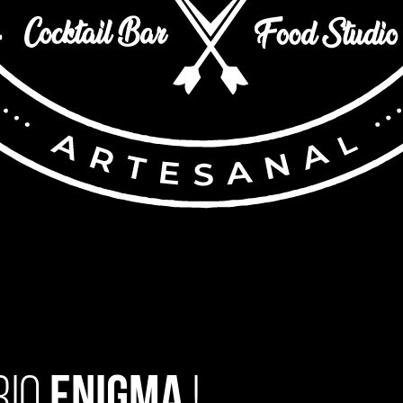
rio
Enigma
!