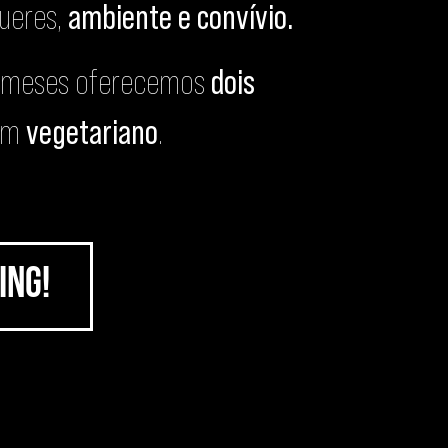
ueres,
ambiente e convívio.
os meses oferecemos
dois
um
vegetariano
.
ing!